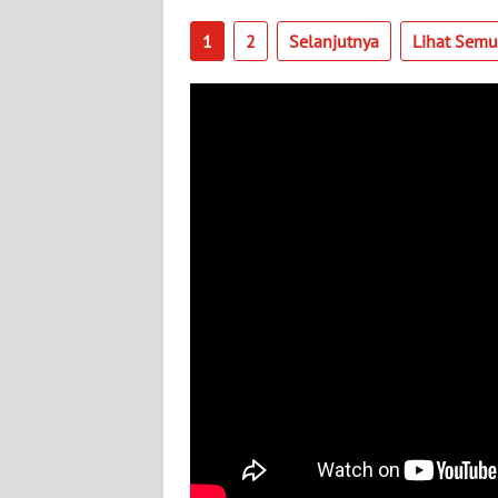
1
2
Selanjutnya
Lihat Sem
WN
SUMBAR
WN
SUMSEL
WN
BENGKULU
WN
LAMPUNG
WN
JATENG
WN
NUSANTARA