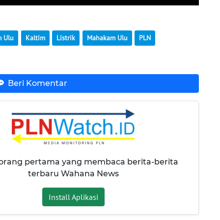
m Ulu
Kaltim
Listrik
Mahakam Ulu
PLN
Beri Komentar
 orang pertama yang membaca berita-berita
terbaru Wahana News
Install Aplikasi