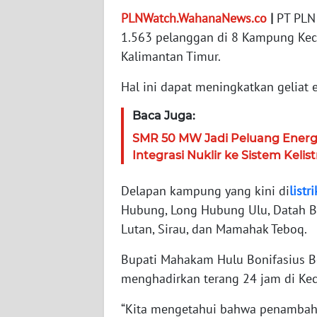
PLNWatch.WahanaNews.co
|
PT PLN 
WN
NTT
1.563 pelanggan di 8 Kampung Kec
Kalimantan Timur.
WN
Hal ini dapat meningkatkan geliat 
KEPRI
Baca Juga:
WN
PAPUA
SMR 50 MW Jadi Peluang Ener
Integrasi Nuklir ke Sistem Kelis
WN
Delapan kampung yang kini di
listri
PAPUA
BARAT
Hubung, Long Hubung Ulu, Datah Bil
Lutan, Sirau, dan Mamahak Teboq.
WN
RIAU
Bupati Mahakam Hulu Bonifasius B
menghadirkan terang 24 jam di K
WN
“Kita mengetahui bahwa penambahan
SERAMBI