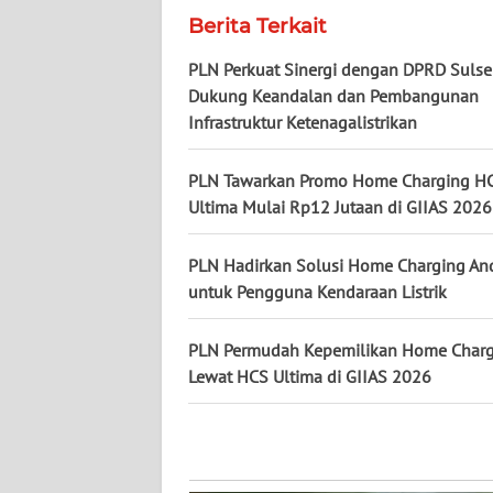
Berita Terkait
WN
KALSEL
PLN Perkuat Sinergi dengan DPRD Sulse
Dukung Keandalan dan Pembangunan
WN
Infrastruktur Ketenagalistrikan
KALTIM
PLN Tawarkan Promo Home Charging H
WN
Ultima Mulai Rp12 Jutaan di GIIAS 2026
SULSEL
PLN Hadirkan Solusi Home Charging An
WN
untuk Pengguna Kendaraan Listrik
GORONTALO
PLN Permudah Kepemilikan Home Charg
WN
Lewat HCS Ultima di GIIAS 2026
SULUT
WN
MALUKU