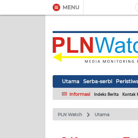
MENU
WAHANA
Tutup
TV
UTAMA
SERBA-
SERBI
Utama
Serba-serbi
Peristiw
PERISTIWA
Informasi
Indeks Berita
Kontak 
TOKOH
PLN Watch
Utama
Informasi
INDEKS