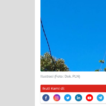
DISCLAIMER
Wahana
News
Regional
WN
SUMUT
WN
JAKARTA
Ilustrasi (Foto: Dok. PLN)
WN
JABAR
Ikuti Kami di:
WN
BANTEN