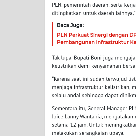
PLN, pemerintah daerah, serta kerj
ditingkatkan untuk daerah lainnya,”
WN
JAMBI
Baca Juga:
PLN Perkuat Sinergi dengan D
WN
SULTRA
Pembangunan Infrastruktur Ket
Tak lupa, Bupati Boni juga mengaja
WN
NTB
kelistrikan demi kenyamanan bers
“Karena saat ini sudah terwujud lis
WN
menjaga infrastruktur kelistrikan, m
SULTENG
selalu andal sehingga dapat dinikm
WN
Sementara itu, General Manager PL
SULBAR
Joice Lanny Wantania, mengatakan d
selama 12 jam. Untuk meningkatkan
WN
BABEL
melakukan serangkaian upaya.