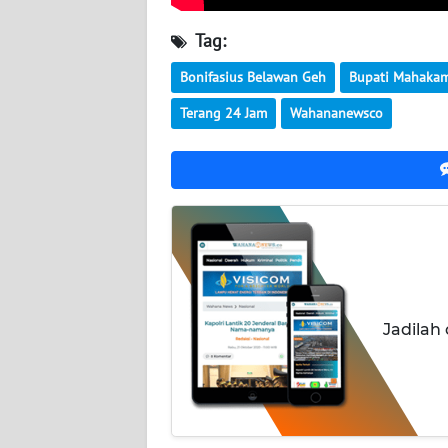
WN
Tag:
JOGJA
Bonifasius Belawan Geh
Bupati Mahaka
WN
Terang 24 Jam
Wahananewsco
JATIM
WN
BALI
WN
KALBAR
Jadilah
WN
KALTENG
WN
KALTARA