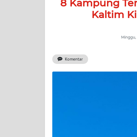
8 Kampung Ter
BERITA
Kaltim K
KONTAK
KAMI
Minggu, 
INFO
IKLAN
Komentar
TENTANG
KAMI
PEDOMAN
MEDIA
SIBER
REDAKSI
KARIR