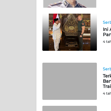
WN
KALSEL
Ser
WN
Ini
KALTIM
Pan
4 ta
WN
SULSEL
WN
GORONTALO
Ser
Ter
Ban
WN
Trai
SULUT
4 ta
WN
MALUKU