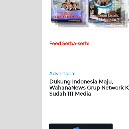
WN
SUMBAR
WN
SUMSEL
Feed Serba-serbi
WN
BENGKULU
Advertorial
WN
LAMPUNG
Dukung Indonesia Maju,
WahanaNews Grup Network Ki
Sudah 111 Media
WN
JATENG
WN
NUSANTARA