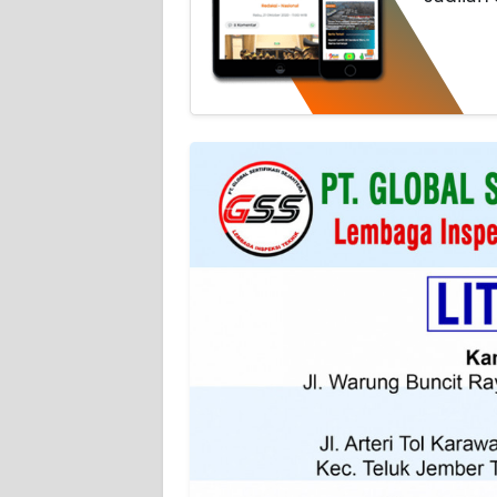
WN
NTT
WN
KEPRI
WN
PAPUA
WN
PAPUA
BARAT
WN
RIAU
WN
SERAMBI