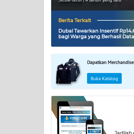
DISCLAIMER
Berita Terkait
Wahana
Dubai Tawarkan Insentif Rp14,
News
bagi Warga yang Berhasil Dat
Regional
Wisatawan
WN
SUMUT
Dapatkan Merchandise
WN
Buka Katalog
JAKARTA
WN
JABAR
WN
BANTEN
Jadilah