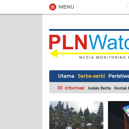
MENU
WAHANA
Tutup
TV
UTAMA
SERBA-
SERBI
Utama
Serba-serbi
Peristiw
PERISTIWA
Informasi
Indeks Berita
Kontak 
TOKOH
Informasi
INDEKS