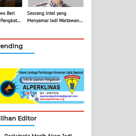
wo Beri
Seorang Intel yang
 Pangkat
Menyamar Jadi Wartawan
Selama 14 Tahun, Kini Jadi
Kapolsek Blora
rending
ilihan Editor