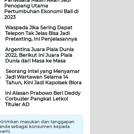
Pariwisata Masih Akan Jadi
Penopang Utama
Pertumbuhan Ekonomi Bali di
2023
Waspada Jika Sering Dapat
2
Telepon Tak Jelas Bisa Jadi
Pretexting, Ini Penjelasannya
Argentina Juara Piala Dunia
3
2022, Berikut Ini Juara Piala
Dunia dari Masa ke Masa
Seorang Intel yang Menyamar
4
Jadi Wartawan Selama 14
Tahun, Kini Jadi Kapolsek Blora
Ini Alasan Prabowo Beri Deddy
5
Corbuzier Pangkat Letkol
Tituler AD
Kirimkan masukan dan tanggapan
anda sebagai konsumen kepada
kami.