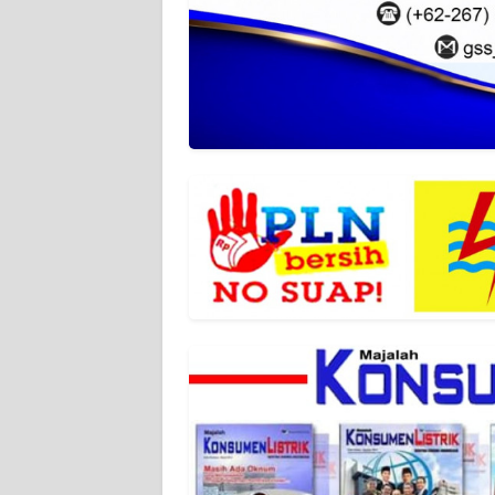
WN
JAMBI
WN
SULTRA
WN
NTB
WN
SULTENG
WN
SULBAR
WN
BABEL