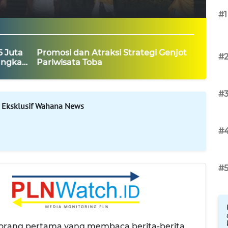
#1
6 Juta
Promosi dan Atraksi Strategi Genjot
#
angkan
Pariwisata Toba
#
 Eksklusif Wahana News
#
#
 orang pertama yang membaca berita-berita