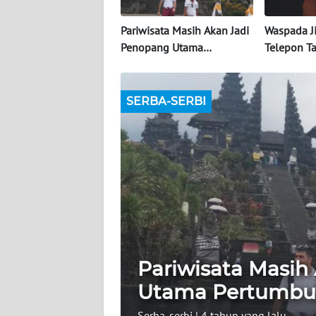
BERITA
Pariwisata Masih Akan Jadi
Waspada Ji
KONTAK
Penopang Utama
Telepon Ta
KAMI
Pertumbuhan Ekonomi Bali
Pretexting,
di 2023
Penjelasa
INFO
SERBA-SERBI
IKLAN
TENTANG
KAMI
PEDOMAN
MEDIA
SIBER
Pariwisata Masih
REDAKSI
Utama Pertumbuh
KARIR
Serba-serbi
|
4 tahun yang lalu