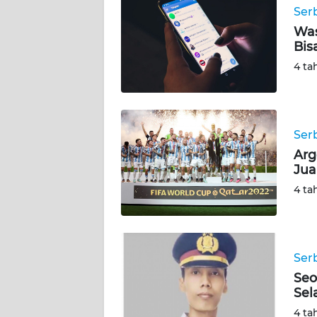
Ser
WN
Was
JOGJA
Bis
4 ta
WN
JATIM
WN
Ser
BALI
Arg
Jua
WN
4 ta
KALBAR
WN
KALTENG
Ser
Seo
WN
Sel
KALTARA
4 ta