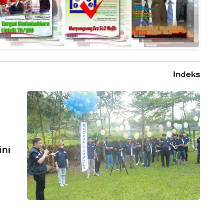
Indeks
ni