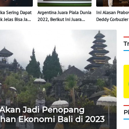
ka Sering Dapat
Argentina Juara Piala Dunia
Ini Alasan Prabo
k Jelas Bisa Jadi
2022, Berikut Ini Juara
Deddy Corbuzier
 Ini
Piala Dunia dari Masa ke
Letkol Tituler AD
nnya
Masa
T
 Akan Jadi Penopang
P
an Ekonomi Bali di 2023