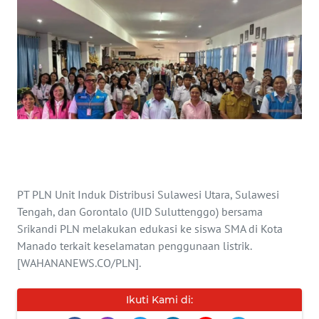
INDEKS
BERITA
KONTAK
KAMI
INFO
IKLAN
TENTANG
PT PLN Unit Induk Distribusi Sulawesi Utara, Sulawesi
KAMI
Tengah, dan Gorontalo (UID Suluttenggo) bersama
Srikandi PLN melakukan edukasi ke siswa SMA di Kota
PEDOMAN
Manado terkait keselamatan penggunaan listrik.
MEDIA
[WAHANANEWS.CO/PLN].
SIBER
Ikuti Kami di:
REDAKSI