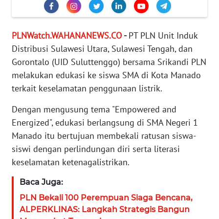
KARIR
PLNWatch.WAHANANEWS.CO
-
PT PLN Unit Induk
DISCLAIMER
Distribusi Sulawesi Utara, Sulawesi Tengah, dan
Gorontalo (UID Suluttenggo) bersama Srikandi PLN
Wahana
melakukan edukasi ke siswa SMA di Kota Manado
News
terkait keselamatan penggunaan listrik.
Regional
Dengan mengusung tema "Empowered and
WN
Energized", edukasi berlangsung di SMA Negeri 1
SUMUT
Manado itu bertujuan membekali ratusan siswa-
siswi dengan perlindungan diri serta literasi
WN
JAKARTA
keselamatan ketenagalistrikan.
Baca Juga:
WN
JABAR
PLN Bekali 100 Perempuan Siaga Bencana,
ALPERKLINAS: Langkah Strategis Bangun