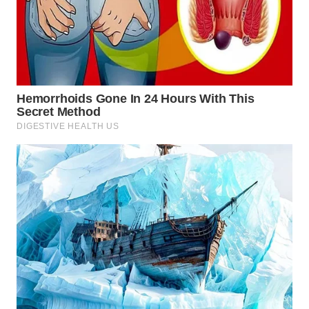
Wahana
Media
Group
WAHANA
NEWS
WAHANA
TANI
WAHANA
ADVOKAT
WAHANA
INFRASTRUKTUR
WAHANA
KONSUMEN