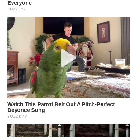
WN
PRIANGAN
TIMUR
WN
SEMARANG
WN
SOLO
WN
BOROBUDUR
WN
MADURA
WN
SURABAYA