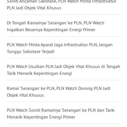
Soroti Ancaman Sabotase, PLN Watch Minta Infrastruktur
WN
PLN Jadi Objek Vital Khusus
KALTARA
Di Tengah Ramainya 'Serangan' ke PLN, PLN Watch
WN
Ingatkan Besarnya Kepentingan Energi Primer
KALSEL
PLN Watch Minta Aparat Jaga Infrastruktur PLN, Jangan
WN
Tunggu Sabotase Terjadi
KALTIM
PLN Watch Usulkan PLN Jadi Objek Vital Khusus di Tengah
WN
SULSEL
Tarik Menarik Kepentingan Energi
WN
Ramai 'Serangan' ke PLN, PLN Watch Dorong PLN Jadi
GORONTALO
Objek Vital Khusus
WN
PLN Watch Soroti Ramainya 'Serangan' ke PLN dan Tarik
SULUT
Menarik Kepentingan Energi Primer