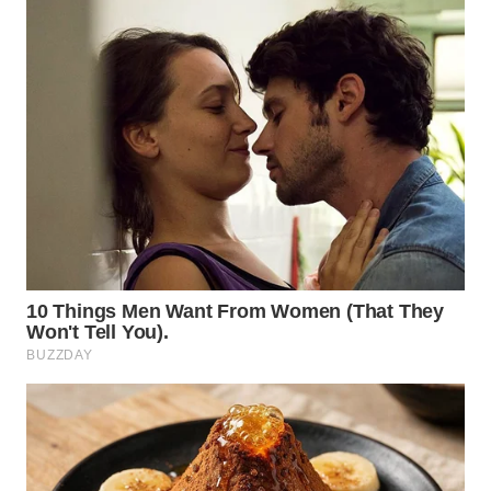
WN
BOGOR
WN
DEPOK
WN
TAPANULI
UTARA
WN
SAMOSIR
WN
PADANG
LAWAS
WN