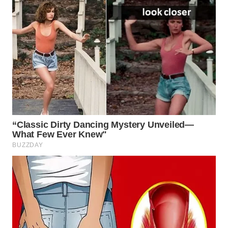
WN
NATUNA
WN
BINTAN
WN
MANDALIKA
WN
LIKUPANG
WN
LABUANBAJO
WN
BORNEO