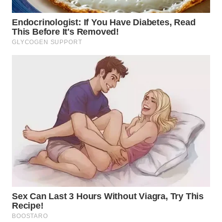
WN
TAPANULI
SELATAN
WN
TANJUNG
LESUNG
WN
KARO
WN
SIMALUNGUN
WN
LABUHANBATU
WN