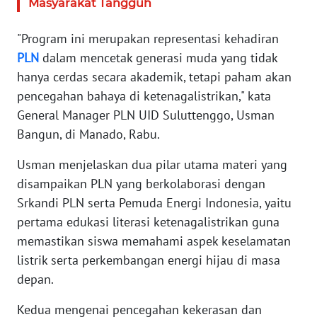
Masyarakat Tangguh
WN
BANTEN
"Program ini merupakan representasi kehadiran
PLN
dalam mencetak generasi muda yang tidak
WN
NTT
hanya cerdas secara akademik, tetapi paham akan
pencegahan bahaya di ketenagalistrikan," kata
WN
General Manager PLN UID Suluttenggo, Usman
KEPRI
Bangun, di Manado, Rabu.
WN
Usman menjelaskan dua pilar utama materi yang
PAPUA
disampaikan PLN yang berkolaborasi dengan
Srkandi PLN serta Pemuda Energi Indonesia, yaitu
WN
pertama edukasi literasi ketenagalistrikan guna
PAPUA
memastikan siswa memahami aspek keselamatan
BARAT
listrik serta perkembangan energi hijau di masa
depan.
WN
RIAU
Kedua mengenai pencegahan kekerasan dan