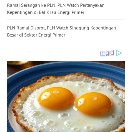
WN
Ramai Serangan ke PLN, PLN Watch Pertanyakan
MALUKU
Kepentingan di Balik Isu Energi Primer
WN
PLN Ramai Disorot, PLN Watch Singgung Kepentingan
MALUT
Besar di Sektor Energi Primer
WN
DAIRI
WN
DANAU
TOBA
WN
NIAS
WN
LANGKAT