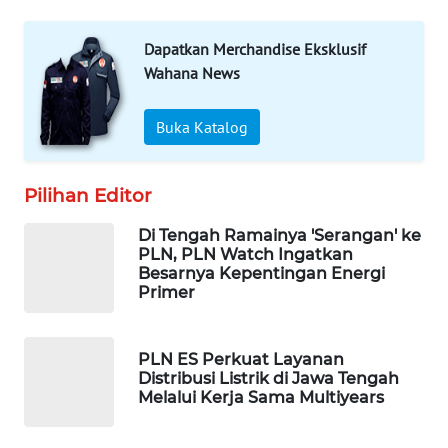
WAHANA
DESA
Dapatkan Merchandise Eksklusif
WISATA
Wahana News
LAPAK
Buka Katalog
WAHANA
Wahana
Pilihan Editor
Network
Di Tengah Ramainya 'Serangan' ke
KONSUMEN
PLN, PLN Watch Ingatkan
LISTRIK
Besarnya Kepentingan Energi
Primer
MASYARAKAT
KELISTRIKAN
PLN ES Perkuat Layanan
Distribusi Listrik di Jawa Tengah
Melalui Kerja Sama Multiyears
WALINKI
ID