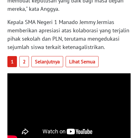
membuat keputusan yang baik bagi masa depan
WN
mereka," kata Anggya.
BABEL
Kepala SMA Negeri 1 Manado Jemmy Jermias
WN
memberikan apresiasi atas kolaborasi yang terjalin
SUMBAR
pihak sekolah dan PLN, terutama mengedukasi
sejumlah siswa terkait ketenagalistrikan.
WN
SUMSEL
1
2
Selanjutnya
Lihat Semua
WN
BENGKULU
WN
LAMPUNG
WN
JATENG