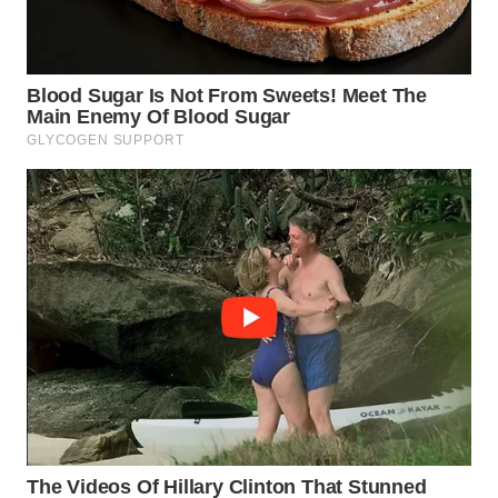
WN
INDRAMAYU
WN
KUNINGAN
WN
MAJALENGKA
WN
SUBANG
WN
SUKABUMI
WN
PURWAKARTA