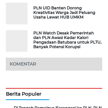
PORTAL
KONSUMEN
PLN UID Banten Dorong
Kreativitas Warga Jadi Peluang
Usaha Lewat HUB UMKM
FORWAMKI
ALPERKLINAS
PLN Watch Desak Pemerintah
dan PLN Awasi Kadar Kalori
Pengadaan Batubara untuk PLTU,
FORJASIDA
Banyak Potensi Korupsi
TAMBANG
KOMENTAR
NEWS
SITUNGIR
NEWS
Berita Populer
SIDIKALANG
NEWS