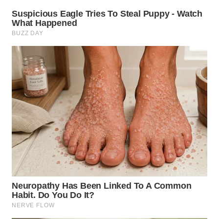
TAPANULI
TENGAH
WN DELI
SERDANG
WN
TEBING
TINGGI
WN
PAKPAK
WN
KARAWANG
WN
BEKASI