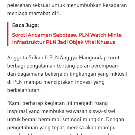
pelecehan seksual untuk menumbuhkan kesadaran
WN
menjaga martabat diri.
SERAMBI
Baca Juga:
WN
Soroti Ancaman Sabotase, PLN Watch Minta
JAMBI
Infrastruktur PLN Jadi Objek Vital Khusus
WN
Anggota Srikandi PLN Anggya Mangundap turut
SULTRA
berbagi pengalaman tentang peran perempuan
dan bagaimana bekerja di lingkungan yang inklusif
WN
NTB
di PLN mampu menciptakan inovasi yang
berkelanjutan.
WN
"Kami berharap kegiatan ini menjadi ruang
SULTENG
inspirasi yang membuka wawasan siswa-siswi
untuk berani bermimpi setinggi mungkin. Dengan
WN
SULBAR
pengetahuan yang tepat, mereka akan mampu