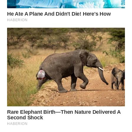
WAHANA
LISTRIK
WAHANA
TRAVEL
WAHANA
TV
WAHANANEWS
ID
WAHANANEWS
CO ID
WAHANANEWS
NET