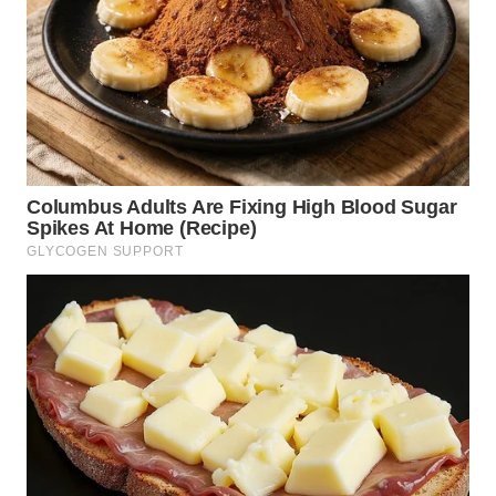
SUMEDANG
WN
CIANJUR
WN
KEPULAUAN
SERIBU
WN
TANGERANG
WN
BINJAI
WN
CIREBON