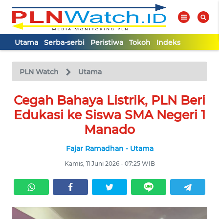
Utama
Serba-serbi
Peristiwa
Tokoh
Indeks
WAHANA
Tutup
TV
PLN Watch
Utama
Cegah Bahaya Listrik, PLN Beri
UTAMA
Edukasi ke Siswa SMA Negeri 1
SERBA-
Manado
SERBI
Fajar Ramadhan - Utama
PERISTIWA
Kamis, 11 Juni 2026 - 07:25 WIB
TOKOH
Informasi