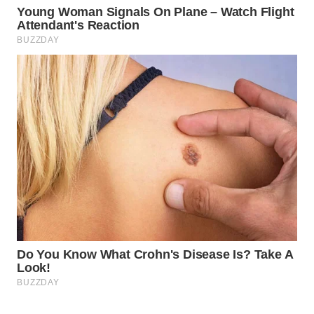
WAHANA
SPORT
WAHANA
UMKM
WAHANA
SELEB
WAHANA
PERSONA
WAHANA
OTOMOTIF
WAHANA
HEALTH