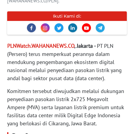
[WAHANANEWS.CO/PLN].
KARIR
Ikuti Kami di:
DISCLAIMER
Wahana
PLNWatch.WAHANANEWS.CO
, Jakarta -
PT PLN
News
(Persero) terus memperkuat perannya dalam
Regional
mendukung pengembangan ekosistem digital
nasional melalui penyediaan pasokan listrik yang
WN
SUMUT
andal bagi sektor pusat data (data center).
Komitmen tersebut diwujudkan melalui dukungan
WN
JAKARTA
penyediaan pasokan listrik 2x725 Megavolt
Ampere (MVA) serta layanan listrik premium untuk
WN
fasilitas data center milik Digital Edge Indonesia
JABAR
yang berlokasi di Cikarang, Jawa Barat.