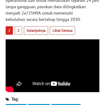
operasional dan untuk memastikan layanan 24 jam
WN
tanpa gangguan, pasokan data ditingkatkan
NUSANTARA
menjadi 2x725MVA untuk memenuhi
kebutuhan secara bertahap hingga 2030.
WN
JOGJA
1
2
Selanjutnya
Lihat Semua
WN
JATIM
WN
BALI
WN
KALBAR
WN
KALTENG
Tag: