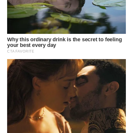
SUMEDANG
WN
CIANJUR
WN
KEPULAUAN
SERIBU
WN
TANGERANG
WN
BINJAI
WN
CIREBON