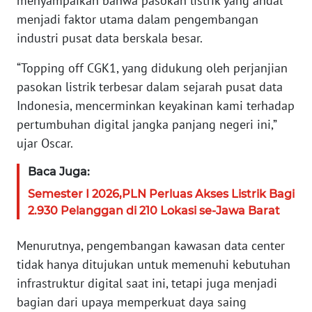
menyampaikan bahwa pasokan listrik yang andal
WN
menjadi faktor utama dalam pengembangan
SERAMBI
industri pusat data berskala besar.
“Topping off CGK1, yang didukung oleh perjanjian
WN
JAMBI
pasokan listrik terbesar dalam sejarah pusat data
Indonesia, mencerminkan keyakinan kami terhadap
WN
pertumbuhan digital jangka panjang negeri ini,”
SULTRA
ujar Oscar.
WN
Baca Juga:
NTB
Semester I 2026,PLN Perluas Akses Listrik Bagi
2.930 Pelanggan di 210 Lokasi se-Jawa Barat
WN
SULTENG
Menurutnya, pengembangan kawasan data center
tidak hanya ditujukan untuk memenuhi kebutuhan
WN
infrastruktur digital saat ini, tetapi juga menjadi
SULBAR
bagian dari upaya memperkuat daya saing