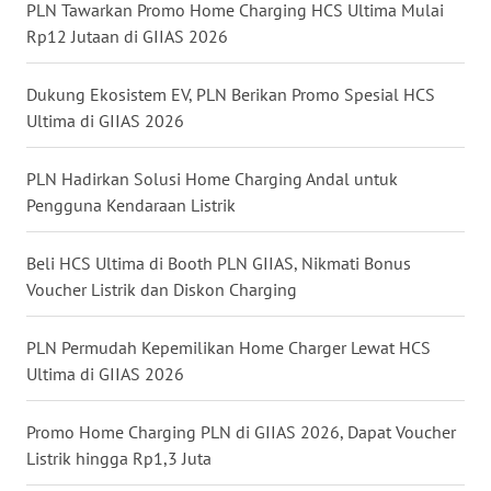
WN
PLN Tawarkan Promo Home Charging HCS Ultima Mulai
MALUKU
Rp12 Jutaan di GIIAS 2026
WN
Dukung Ekosistem EV, PLN Berikan Promo Spesial HCS
MALUT
Ultima di GIIAS 2026
WN
PLN Hadirkan Solusi Home Charging Andal untuk
DAIRI
Pengguna Kendaraan Listrik
WN
Beli HCS Ultima di Booth PLN GIIAS, Nikmati Bonus
DANAU
Voucher Listrik dan Diskon Charging
TOBA
PLN Permudah Kepemilikan Home Charger Lewat HCS
WN
Ultima di GIIAS 2026
NIAS
Promo Home Charging PLN di GIIAS 2026, Dapat Voucher
WN
Listrik hingga Rp1,3 Juta
LANGKAT