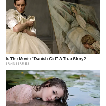
WN
BOGOR
WN
DEPOK
WN
TAPANULI
UTARA
WN
SAMOSIR
WN
PADANG
LAWAS
WN