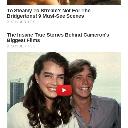
WN
INDRAMAYU
WN
KUNINGAN
WN
MAJALENGKA
WN
SUBANG
WN
SUKABUMI
WN
PURWAKARTA