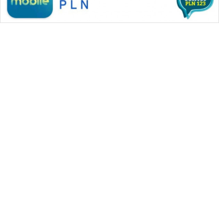
WAHANA MEDIA GROUP
|
|
|
WAHANA NEWS co
WAHANA TANI
WAHANA ADVOKAT
|
|
WAHANA INFRASTRUKTUR
WAHANA KONSUMEN
|
|
|
WAHANA LISTRIK
WAHANA TRAVEL
WAHANA TV
|
|
|
WAHANANEWS id
WAHANANEWS CO ID
WAHANANEWS NET
|
|
|
WAHANA SPORT ID
Wahana UMKM
Wahana Seleb