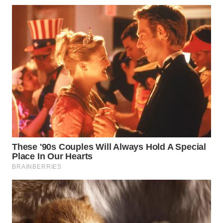
WAHANA
SPORT
WAHANA
UMKM
WAHANA
SELEB
WAHANA
PERSONA
WAHANA
OTOMOTIF
WAHANA
HEALTH