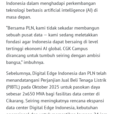
Indonesia dalam menghadapi perkembangan
WN
teknologi berbasis artificial intelligence (AI) di
BABEL
masa depan.
WN
“Bersama PLN, kami tidak sekadar membangun
SUMBAR
sebuah pusat data — kami sedang meletakkan
fondasi agar Indonesia dapat bersaing di level
WN
tertinggi ekonomi AI global. CGK Campus
SUMSEL
dirancang untuk tumbuh seiring dengan ambisi
WN
bangsa,” imbuhnya.
BENGKULU
Sebelumnya, Digital Edge Indonesia dan PLN telah
menandatangani Perjanjian Jual Beli Tenaga Listrik
WN
LAMPUNG
(PJBTL) pada Oktober 2025 untuk pasokan daya
sebesar 2x650 MVA bagi fasilitas data center di
WN
Cikarang. Seiring meningkatnya rencana ekspansi
JATENG
data center Digital Edge Indonesia, kebutuhan