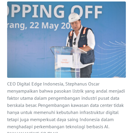
INDEKS
BERITA
KONTAK
KAMI
INFO
IKLAN
TENTANG
CEO Digital Edge Indonesia, Stephanus Oscar
KAMI
menyampaikan bahwa pasokan listrik yang andal menjadi
faktor utama dalam pengembangan industri pusat data
PEDOMAN
berskala besar. Pengembangan kawasan data center tidak
MEDIA
hanya untuk memenuhi kebutuhan infrastruktur digital
SIBER
tetapi juga memperkuat daya saing Indonesia dalam
menghadapi perkembangan teknologi berbasis AI.
REDAKSI