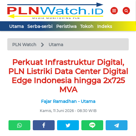
Utama
Serba-serbi
Peristiwa
Tokoh
Indeks
WAHANA
Tutup
TV
PLN Watch
Utama
UTAMA
Perkuat Infrastruktur Digital,
PLN Listriki Data Center Digital
SERBA-
Edge Indonesia hingga 2x725
SERBI
MVA
Fajar Ramadhan - Utama
PERISTIWA
Kamis, 11 Juni 2026 - 08:30 WIB
TOKOH
Informasi