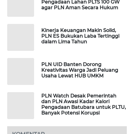
Pengadaan Lahan PLTS 100 GW
SIBARAGAS
agar PLN Aman Secara Hukum
NEWS
METRO
Kinerja Keuangan Makin Solid,
SIANTAR
PLN ES Bukukan Laba Tertinggi
NEWS
dalam Lima Tahun
METRO
MEDAN
PLN UID Banten Dorong
NEWS
Kreativitas Warga Jadi Peluang
Usaha Lewat HUB UMKM
METRO
JAKARTA
PLN Watch Desak Pemerintah
NEWS
dan PLN Awasi Kadar Kalori
Pengadaan Batubara untuk PLTU,
KRT
Banyak Potensi Korupsi
NEWS