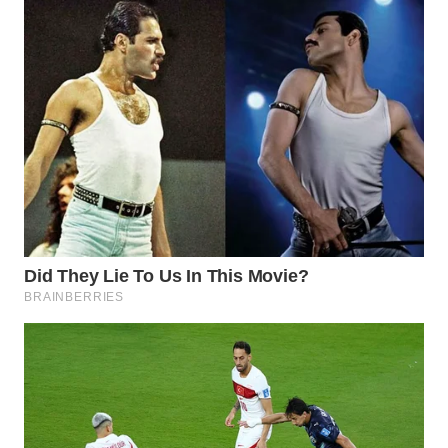
WN
NATUNA
WN
BINTAN
WN
MANDALIKA
WN
LIKUPANG
WN
LABUANBAJO
WN
BORNEO