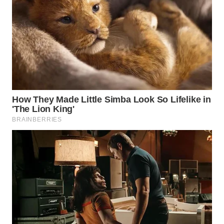
WAHANA
DESA
WISATA
LAPAK
WAHANA
Wahana
Network
KONSUMEN
LISTRIK
MASYARAKAT
KELISTRIKAN
WALINKI
ID