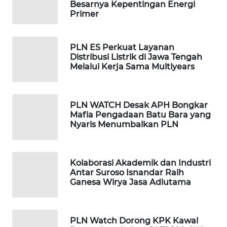
Besarnya Kepentingan Energi
PORTAL
Primer
KONSUMEN
FORWAMKI
PLN ES Perkuat Layanan
Distribusi Listrik di Jawa Tengah
Melalui Kerja Sama Multiyears
ALPERKLINAS
FORJASIDA
PLN WATCH Desak APH Bongkar
Mafia Pengadaan Batu Bara yang
TAMBANG
Nyaris Menumbalkan PLN
NEWS
SITUNGIR
Kolaborasi Akademik dan Industri
NEWS
Antar Suroso Isnandar Raih
Ganesa Wirya Jasa Adiutama
SIDIKALANG
NEWS
PLN Watch Dorong KPK Kawal