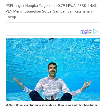
PSEL Legok Nangka Targetkan 40,79 MW, ALPERKLINAS:
WN
TAPANULI
PLN Menghubungkan Solusi Sampah dan Ketahanan
SELATAN
Energi
WN
TANJUNG
LESUNG
WN
KARO
WN
SIMALUNGUN
WN
LABUHANBATU
WN