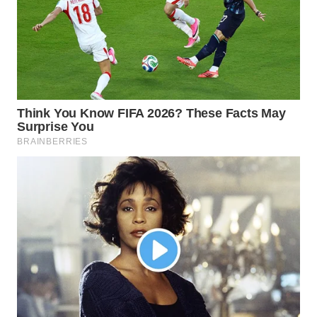
Wahana
Media
Group
WAHANA
NEWS
WAHANA
TANI
WAHANA
ADVOKAT
WAHANA
INFRASTRUKTUR
WAHANA
KONSUMEN