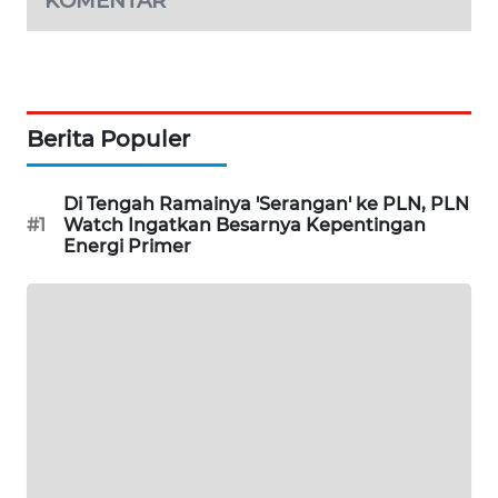
KOMENTAR
KARING
NEWS
JURNAL
MARITIM
Berita Populer
HUMBANG
NEWS
Di Tengah Ramainya 'Serangan' ke PLN, PLN
#1
Watch Ingatkan Besarnya Kepentingan
Energi Primer
GARONGGANG
NEWS
FISUELRI
ID
ENERGI
NEWS
CILEUNGSI