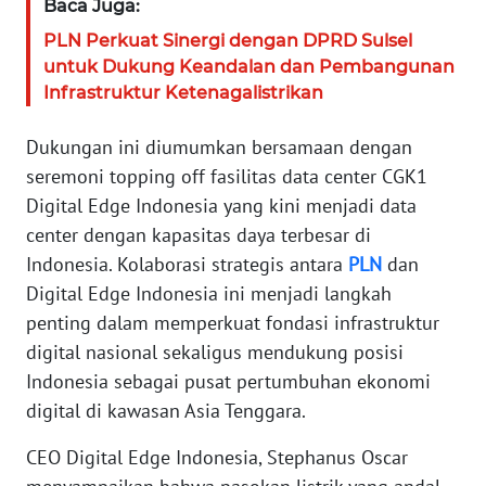
Baca Juga:
WN
BANTEN
PLN Perkuat Sinergi dengan DPRD Sulsel
untuk Dukung Keandalan dan Pembangunan
WN
Infrastruktur Ketenagalistrikan
NTT
Dukungan ini diumumkan bersamaan dengan
WN
seremoni topping off fasilitas data center CGK1
KEPRI
Digital Edge Indonesia yang kini menjadi data
center dengan kapasitas daya terbesar di
WN
Indonesia. Kolaborasi strategis antara
PLN
dan
PAPUA
Digital Edge Indonesia ini menjadi langkah
penting dalam memperkuat fondasi infrastruktur
WN
digital nasional sekaligus mendukung posisi
PAPUA
BARAT
Indonesia sebagai pusat pertumbuhan ekonomi
digital di kawasan Asia Tenggara.
WN
RIAU
CEO Digital Edge Indonesia, Stephanus Oscar