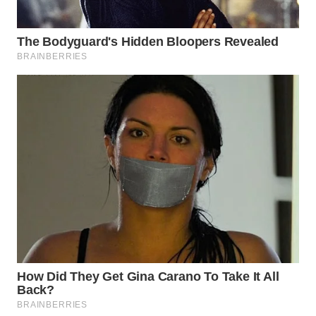
WAHANA
LISTRIK
WAHANA
TRAVEL
WAHANA
TV
WAHANANEWS
ID
WAHANANEWS
CO ID
WAHANANEWS
NET