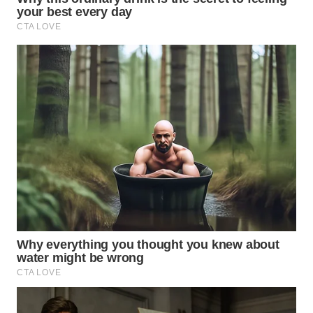
TAPANULI
TENGAH
WN DELI
SERDANG
WN
TEBING
TINGGI
WN
PAKPAK
WN
KARAWANG
WN
BEKASI