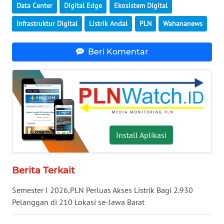
Data Center
Digital Edge
Ekosistem Digital
WN
KALTARA
Infrastruktur Digital
Listrik Andal
PLN
Wahananews
WN
Beri Komentar
KALSEL
WN
KALTIM
WN
SULSEL
Install Aplikasi
WN
GORONTALO
Berita Terkait
Semester I 2026,PLN Perluas Akses Listrik Bagi 2.930
WN
SULUT
Pelanggan di 210 Lokasi se-Jawa Barat