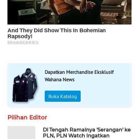
MAWAKA
ID
MARTABAT
NET
PLN
WATCH
Dapatkan Merchandise Eksklusif
MKLI
Wahana News
LPKKI
Buka Katalog
LKKI
Pilihan Editor
KOPEKLIN
Di Tengah Ramainya 'Serangan' ke
PLN, PLN Watch Ingatkan