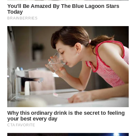
WN
PRIANGAN
TIMUR
WN
SEMARANG
WN
SOLO
WN
BOROBUDUR
WN
MADURA
WN
SURABAYA