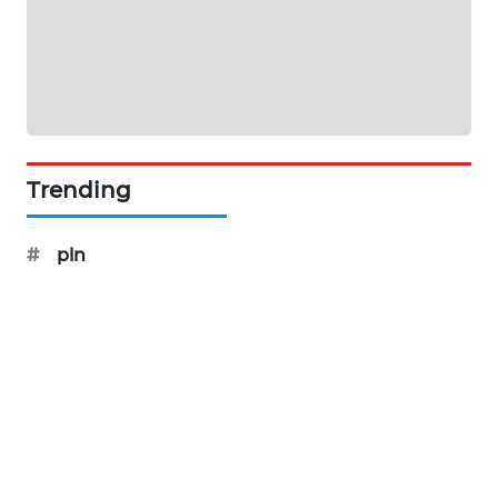
NEWS
BERKAT
NEWS
BERAMPU
NEWS
Trending
ANUGERAH
#
pln
NEWS
AKHLAK
ID
PERAPKI
NEWS
SONYA