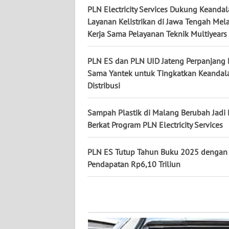
PLN Electricity Services Dukung Keanda
WN
Layanan Kelistrikan di Jawa Tengah Mela
KALSEL
Kerja Sama Pelayanan Teknik Multiyears
WN
PLN ES dan PLN UID Jateng Perpanjang 
KALTIM
Sama Yantek untuk Tingkatkan Keandal
Distribusi
WN
SULSEL
Sampah Plastik di Malang Berubah Jadi
Berkat Program PLN Electricity Services
WN
GORONTALO
PLN ES Tutup Tahun Buku 2025 dengan
Pendapatan Rp6,10 Triliun
WN
SULUT
WN
MALUKU