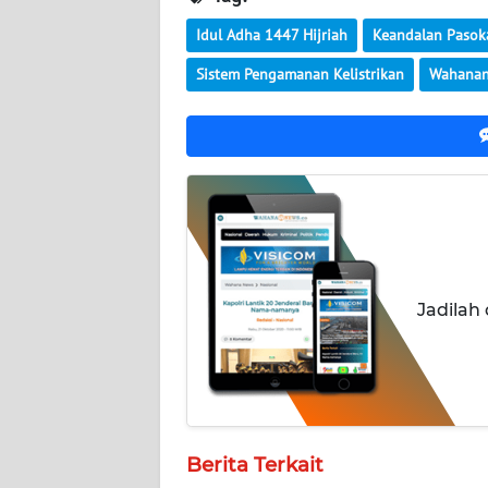
Idul Adha 1447 Hijriah
Keandalan Pasoka
WN
JOGJA
Sistem Pengamanan Kelistrikan
Wahana
WN
JATIM
WN
BALI
WN
KALBAR
Jadilah
WN
KALTENG
WN
Berita Terkait
KALTARA