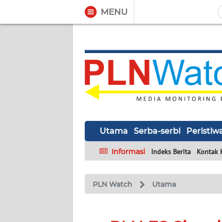
MENU
WAHANA
Tutup
TV
UTAMA
SERBA-
SERBI
Utama
Serba-serbi
Peristiw
PERISTIWA
Informasi
Indeks Berita
Kontak 
TOKOH
PLN Watch
Utama
Informasi
INDEKS