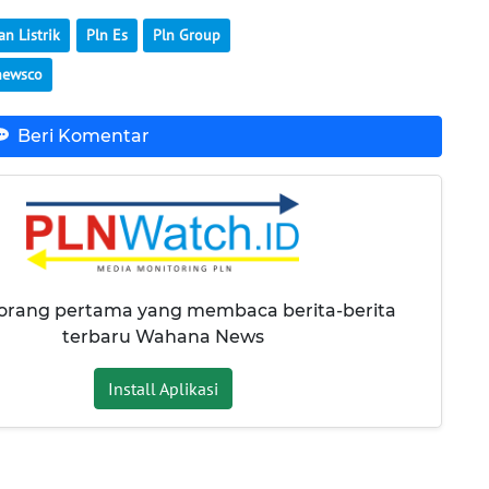
n Listrik
Pln Es
Pln Group
newsco
Beri Komentar
 orang pertama yang membaca berita-berita
terbaru Wahana News
Install Aplikasi