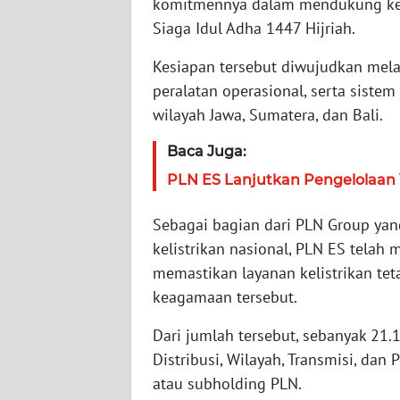
komitmennya dalam mendukung kean
WN
Siaga Idul Adha 1447 Hijriah.
NTT
Kesiapan tersebut diwujudkan mel
peralatan operasional, serta sistem
WN
KEPRI
wilayah Jawa, Sumatera, dan Bali.
Baca Juga:
WN
PAPUA
PLN ES Lanjutkan Pengelolaan 
WN
Sebagai bagian dari PLN Group ya
PAPUA
kelistrikan nasional, PLN ES telah 
BARAT
memastikan layanan kelistrikan tet
keagamaan tersebut.
WN
RIAU
Dari jumlah tersebut, sebanyak 21.
Distribusi, Wilayah, Transmisi, da
WN
atau subholding PLN.
SERAMBI