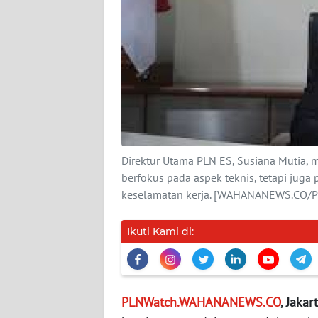
DISCLAIMER
Wahana
News
Regional
WN
SUMUT
Direktur Utama PLN ES, Susiana Mutia,
berfokus pada aspek teknis, tetapi jug
WN
JAKARTA
keselamatan kerja. [WAHANANEWS.CO/P
WN
Ikuti Kami di:
JABAR
WN
BANTEN
PLNWatch.WAHANANEWS.CO
, Jakar