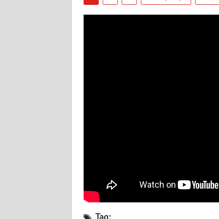
WN
SUMBAR
WN
SUMSEL
WN
BENGKULU
WN
LAMPUNG
WN
JATENG
WN
NUSANTARA
Tag: