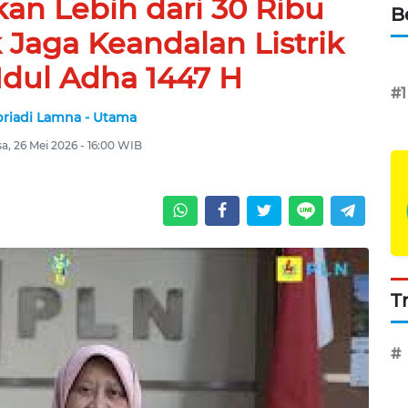
an Lebih dari 30 Ribu
B
 Jaga Keandalan Listrik
Idul Adha 1447 H
#1
priadi Lamna - Utama
sa, 26 Mei 2026 - 16:00 WIB
T
#