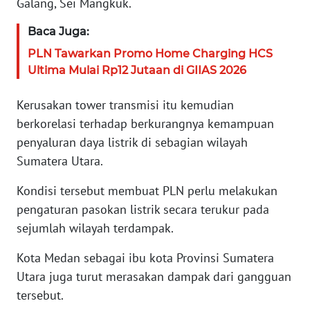
Galang, Sei Mangkuk.
WN
SERAMBI
Baca Juga:
PLN Tawarkan Promo Home Charging HCS
WN
Ultima Mulai Rp12 Jutaan di GIIAS 2026
JAMBI
Kerusakan tower transmisi itu kemudian
WN
berkorelasi terhadap berkurangnya kemampuan
SULTRA
penyaluran daya listrik di sebagian wilayah
Sumatera Utara.
WN
NTB
Kondisi tersebut membuat PLN perlu melakukan
pengaturan pasokan listrik secara terukur pada
WN
sejumlah wilayah terdampak.
SULTENG
Kota Medan sebagai ibu kota Provinsi Sumatera
WN
Utara juga turut merasakan dampak dari gangguan
SULBAR
tersebut.