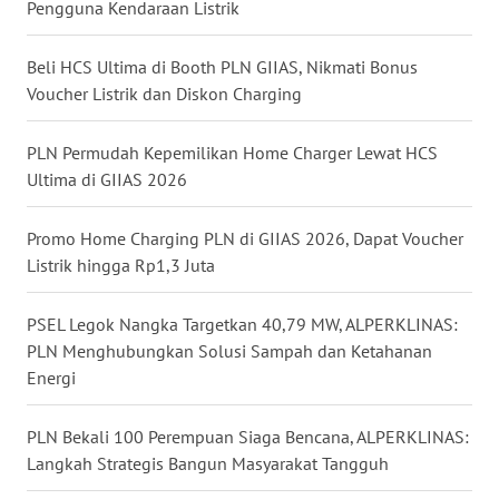
Pengguna Kendaraan Listrik
WN
KALTARA
Beli HCS Ultima di Booth PLN GIIAS, Nikmati Bonus
Voucher Listrik dan Diskon Charging
WN
KALSEL
PLN Permudah Kepemilikan Home Charger Lewat HCS
WN
Ultima di GIIAS 2026
KALTIM
Promo Home Charging PLN di GIIAS 2026, Dapat Voucher
WN
Listrik hingga Rp1,3 Juta
SULSEL
PSEL Legok Nangka Targetkan 40,79 MW, ALPERKLINAS:
WN
PLN Menghubungkan Solusi Sampah dan Ketahanan
GORONTALO
Energi
WN
PLN Bekali 100 Perempuan Siaga Bencana, ALPERKLINAS:
SULUT
Langkah Strategis Bangun Masyarakat Tangguh