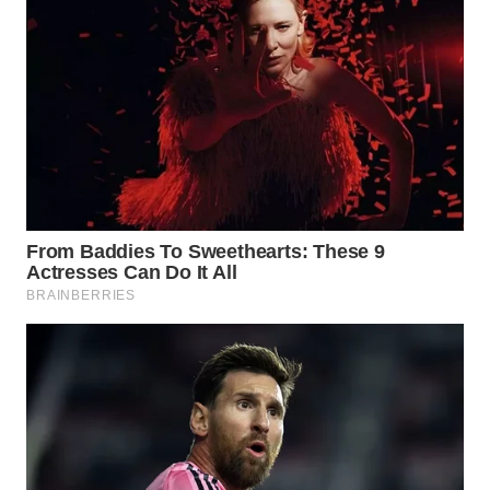
WAHANA
LISTRIK
WAHANA
TRAVEL
WAHANA
TV
WAHANANEWS
ID
WAHANANEWS
CO ID
WAHANANEWS
NET