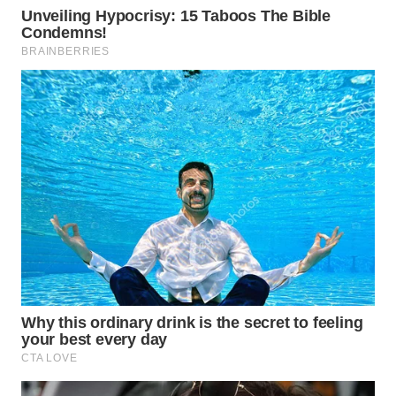
SUMEDANG
WN
CIANJUR
WN
KEPULAUAN
SERIBU
WN
TANGERANG
WN
BINJAI
WN
CIREBON