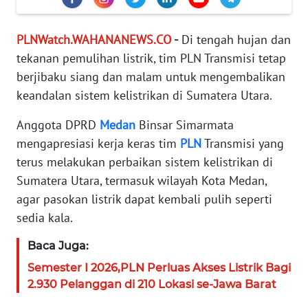
KARIR
PLNWatch.WAHANANEWS.CO
-
Di tengah hujan dan
tekanan pemulihan listrik, tim PLN Transmisi tetap
DISCLAIMER
berjibaku siang dan malam untuk mengembalikan
keandalan sistem kelistrikan di Sumatera Utara.
Wahana
News
Anggota DPRD
Medan
Binsar Simarmata
Regional
mengapresiasi kerja keras tim
PLN
Transmisi yang
WN
terus melakukan perbaikan sistem kelistrikan di
SUMUT
Sumatera Utara, termasuk wilayah Kota Medan,
agar pasokan listrik dapat kembali pulih seperti
WN
sedia kala.
JAKARTA
Baca Juga:
WN
Semester I 2026,PLN Perluas Akses Listrik Bagi
JABAR
2.930 Pelanggan di 210 Lokasi se-Jawa Barat