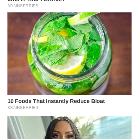
WN
TAPANULI
SELATAN
WN
TANJUNG
LESUNG
WN
KARO
WN
SIMALUNGUN
WN
LABUHANBATU
WN