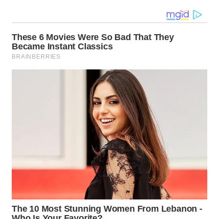
WN
MALUKU
WN
MALUT
WN
DAIRI
WN
DANAU
TOBA
WN
NIAS
WN
LANGKAT