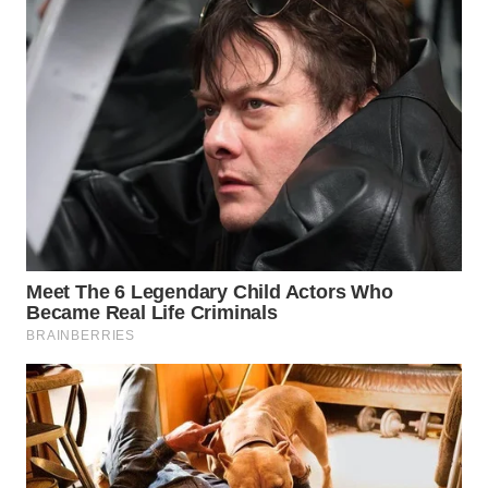
WN
INDRAMAYU
WN
KUNINGAN
WN
MAJALENGKA
WN
SUBANG
WN
SUKABUMI
WN
PURWAKARTA