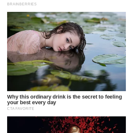
Wahana
Media
Group
WAHANA
NEWS
WAHANA
TANI
WAHANA
ADVOKAT
WAHANA
INFRASTRUKTUR
WAHANA
KONSUMEN