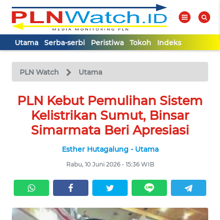
Utama
Serba-serbi
Peristiwa
Tokoh
Indeks
WAHANA
Tutup
TV
PLN Watch
Utama
UTAMA
PLN Kebut Pemulihan Sistem
Kelistrikan Sumut, Binsar
SERBA-
Simarmata Beri Apresiasi
SERBI
Esther Hutagalung - Utama
PERISTIWA
Rabu, 10 Juni 2026 - 15:36 WIB
TOKOH
Informasi