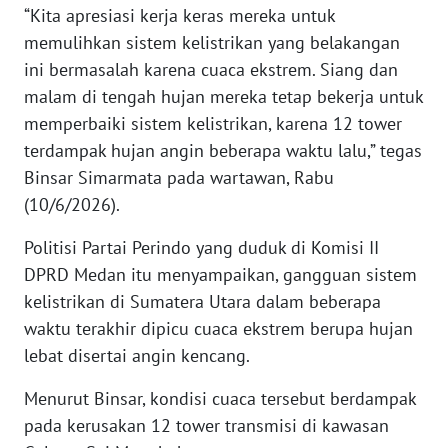
WN
“Kita apresiasi kerja keras mereka untuk
BANTEN
memulihkan sistem kelistrikan yang belakangan
ini bermasalah karena cuaca ekstrem. Siang dan
WN
malam di tengah hujan mereka tetap bekerja untuk
NTT
memperbaiki sistem kelistrikan, karena 12 tower
terdampak hujan angin beberapa waktu lalu,” tegas
WN
Binsar Simarmata pada wartawan, Rabu
KEPRI
(10/6/2026).
WN
Politisi Partai Perindo yang duduk di Komisi II
PAPUA
DPRD Medan itu menyampaikan, gangguan sistem
kelistrikan di Sumatera Utara dalam beberapa
WN
PAPUA
waktu terakhir dipicu cuaca ekstrem berupa hujan
BARAT
lebat disertai angin kencang.
Menurut Binsar, kondisi cuaca tersebut berdampak
WN
RIAU
pada kerusakan 12 tower transmisi di kawasan