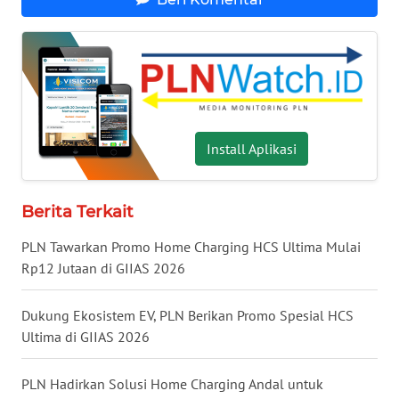
WN
NUSANTARA
WN
JOGJA
WN
Install Aplikasi
JATIM
Berita Terkait
WN
BALI
PLN Tawarkan Promo Home Charging HCS Ultima Mulai
Rp12 Jutaan di GIIAS 2026
WN
KALBAR
Dukung Ekosistem EV, PLN Berikan Promo Spesial HCS
Ultima di GIIAS 2026
WN
KALTENG
PLN Hadirkan Solusi Home Charging Andal untuk