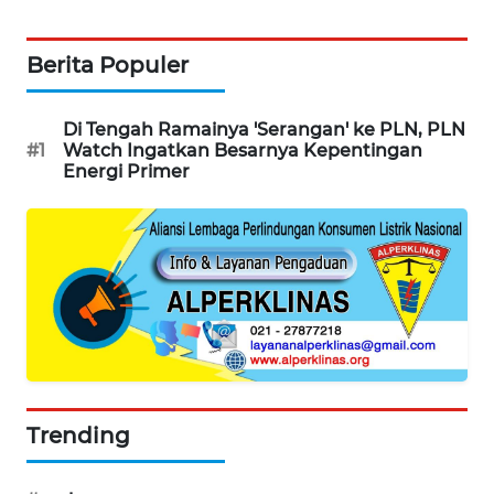
SIBARAGAS
NEWS
Berita Populer
METRO
SIANTAR
Di Tengah Ramainya 'Serangan' ke PLN, PLN
NEWS
#1
Watch Ingatkan Besarnya Kepentingan
Energi Primer
METRO
MEDAN
NEWS
METRO
JAKARTA
NEWS
KRT
Trending
NEWS