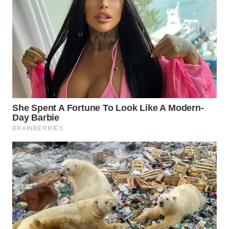
TAPANULI
TENGAH
WN DELI
SERDANG
WN
TEBING
TINGGI
WN
PAKPAK
WN
KARAWANG
WN
BEKASI