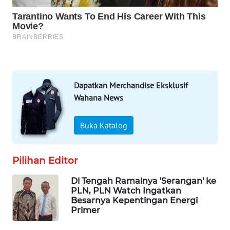
WAHANA
DESA
WISATA
LAPAK
WAHANA
Dapatkan Merchandise Eksklusif
Wahana
Wahana News
Network
Buka Katalog
KONSUMEN
LISTRIK
Pilihan Editor
MASYARAKAT
KELISTRIKAN
Di Tengah Ramainya 'Serangan' ke
PLN, PLN Watch Ingatkan
Besarnya Kepentingan Energi
WALINKI
Primer
ID