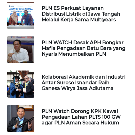
MAWAKA
PLN ES Perkuat Layanan
ID
Distribusi Listrik di Jawa Tengah
Melalui Kerja Sama Multiyears
MARTABAT
NET
PLN WATCH Desak APH Bongkar
Mafia Pengadaan Batu Bara yang
PLN
Nyaris Menumbalkan PLN
WATCH
MKLI
Kolaborasi Akademik dan Industri
Antar Suroso Isnandar Raih
Ganesa Wirya Jasa Adiutama
LPKKI
LKKI
PLN Watch Dorong KPK Kawal
Pengadaan Lahan PLTS 100 GW
KOPEKLIN
agar PLN Aman Secara Hukum