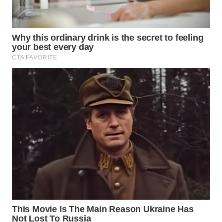
WN
NATUNA
WN
BINTAN
WN
MANDALIKA
WN
LIKUPANG
WN
LABUANBAJO
WN
BORNEO