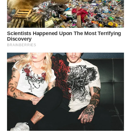
WN
BOGOR
WN
DEPOK
WN
TAPANULI
UTARA
WN
SAMOSIR
WN
PADANG
LAWAS
WN