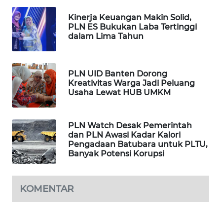
PORTAL
KONSUMEN
Kinerja Keuangan Makin Solid,
PLN ES Bukukan Laba Tertinggi
dalam Lima Tahun
FORWAMKI
ALPERKLINAS
PLN UID Banten Dorong
Kreativitas Warga Jadi Peluang
Usaha Lewat HUB UMKM
FORJASIDA
TAMBANG
PLN Watch Desak Pemerintah
NEWS
dan PLN Awasi Kadar Kalori
Pengadaan Batubara untuk PLTU,
Banyak Potensi Korupsi
SITUNGIR
NEWS
KOMENTAR
SIDIKALANG
NEWS