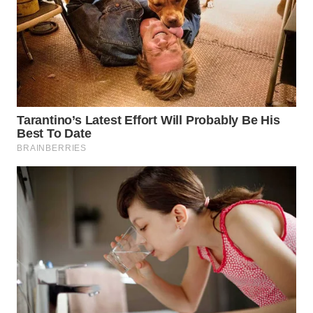
WN
PRIANGAN
TIMUR
WN
SEMARANG
WN
SOLO
WN
BOROBUDUR
WN
MADURA
WN
SURABAYA