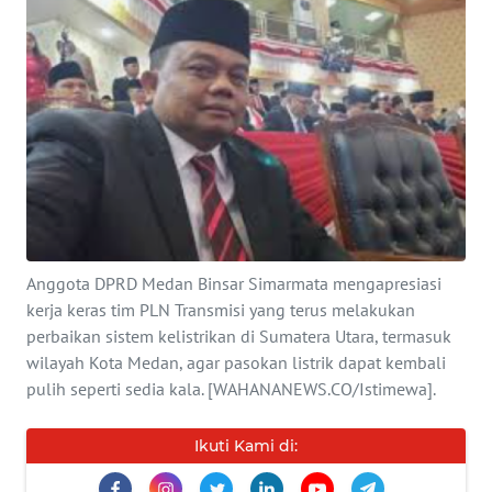
INDEKS
BERITA
KONTAK
KAMI
INFO
IKLAN
Anggota DPRD Medan Binsar Simarmata mengapresiasi
TENTANG
kerja keras tim PLN Transmisi yang terus melakukan
KAMI
perbaikan sistem kelistrikan di Sumatera Utara, termasuk
wilayah Kota Medan, agar pasokan listrik dapat kembali
PEDOMAN
pulih seperti sedia kala. [WAHANANEWS.CO/Istimewa].
MEDIA
SIBER
Ikuti Kami di:
REDAKSI