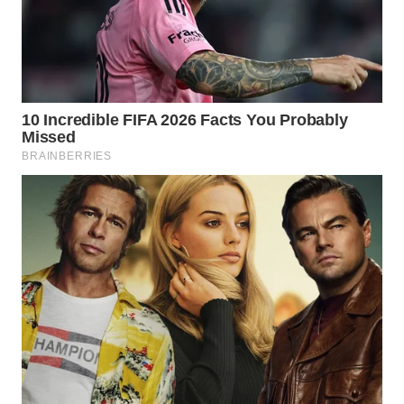
WAHANA
SPORT
WAHANA
UMKM
WAHANA
SELEB
WAHANA
PERSONA
WAHANA
OTOMOTIF
WAHANA
HEALTH