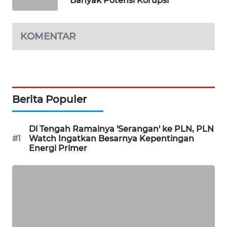
Banyak Potensi Korupsi
MAWAKA
ID
KOMENTAR
MARTABAT
NET
PLN
WATCH
Berita Populer
MKLI
Di Tengah Ramainya 'Serangan' ke PLN, PLN
#1
Watch Ingatkan Besarnya Kepentingan
Energi Primer
LPKKI
LKKI
KOPEKLIN