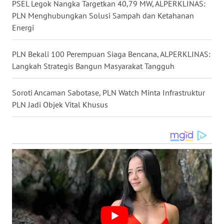
PSEL Legok Nangka Targetkan 40,79 MW, ALPERKLINAS:
WN
PLN Menghubungkan Solusi Sampah dan Ketahanan
KALTARA
Energi
WN
KALSEL
PLN Bekali 100 Perempuan Siaga Bencana, ALPERKLINAS:
Langkah Strategis Bangun Masyarakat Tangguh
WN
KALTIM
Soroti Ancaman Sabotase, PLN Watch Minta Infrastruktur
PLN Jadi Objek Vital Khusus
WN
SULSEL
WN
GORONTALO
WN
SULUT