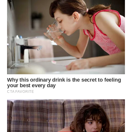
TAPANULI
TENGAH
WN DELI
SERDANG
WN
TEBING
TINGGI
WN
PAKPAK
WN
KARAWANG
WN
BEKASI