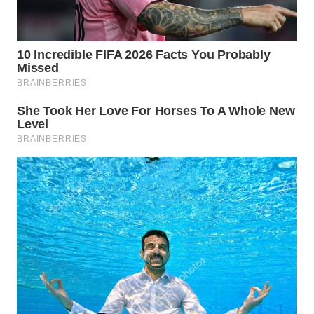
SUMEDANG
WN
CIANJUR
WN
KEPULAUAN
SERIBU
WN
TANGERANG
WN
BINJAI
WN
CIREBON