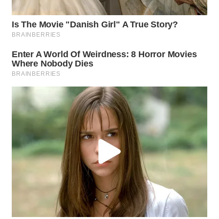
WN
PRIANGAN
TIMUR
WN
SEMARANG
WN
SOLO
WN
BOROBUDUR
WN
MADURA
WN
SURABAYA