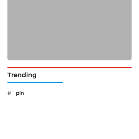
PORTAL
KONSUMEN
FORWAMKI
ALPERKLINAS
FORJASIDA
Trending
TAMBANG
NEWS
#
pln
SITUNGIR
NEWS
SIDIKALANG
NEWS