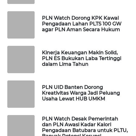
WAHANA
DESA
WISATA
PLN Watch Dorong KPK Kawal
Pengadaan Lahan PLTS 100 GW
agar PLN Aman Secara Hukum
LAPAK
WAHANA
Kinerja Keuangan Makin Solid,
Wahana
PLN ES Bukukan Laba Tertinggi
Network
dalam Lima Tahun
KONSUMEN
LISTRIK
PLN UID Banten Dorong
Kreativitas Warga Jadi Peluang
MASYARAKAT
Usaha Lewat HUB UMKM
KELISTRIKAN
PLN Watch Desak Pemerintah
WALINKI
dan PLN Awasi Kadar Kalori
ID
Pengadaan Batubara untuk PLTU,