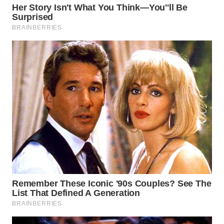
WN
NATUNA
WN
BINTAN
WN
MANDALIKA
WN
LIKUPANG
WN
LABUANBAJO
WN
BORNEO