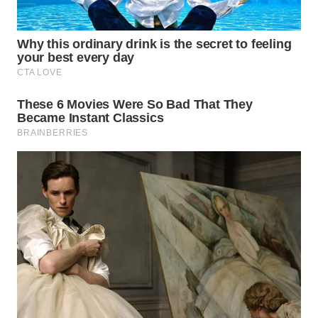
WN
INDRAMAYU
WN
KUNINGAN
WN
MAJALENGKA
WN
SUBANG
WN
SUKABUMI
WN
PURWAKARTA