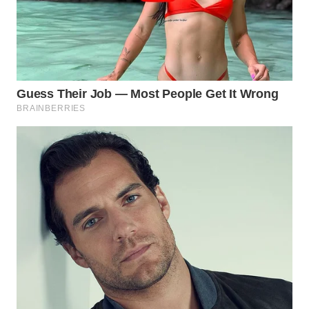
WN
MALUKU
WN
MALUT
WN
DAIRI
WN
DANAU
TOBA
WN
NIAS
WN
LANGKAT