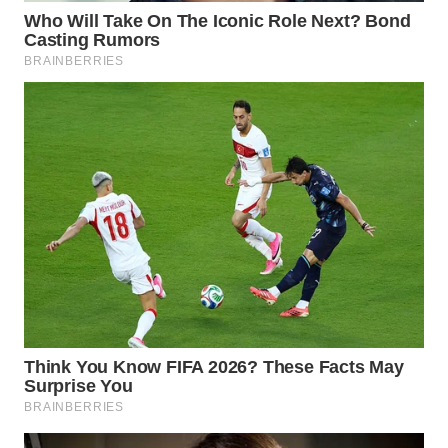
WN
TAPANULI
SELATAN
WN
TANJUNG
LESUNG
WN
KARO
WN
SIMALUNGUN
WN
LABUHANBATU
WN