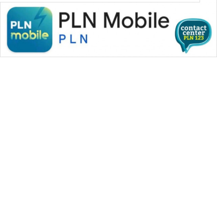
WAHANA MEDIA GROUP
|
|
|
WAHANA NEWS co
WAHANA TANI
WAHANA ADVOKAT
|
|
WAHANA INFRASTRUKTUR
WAHANA KONSUMEN
|
|
|