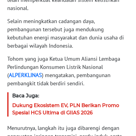
WN
nasional.
BANTEN
Selain meningkatkan cadangan daya,
WN
pembangunan tersebut juga mendukung
NTT
kebutuhan energi masyarakat dan dunia usaha di
berbagai wilayah Indonesia.
WN
KEPRI
Tohom yang juga Ketua Umum Aliansi Lembaga
Perlindungan Konsumen Listrik Nasional
WN
(
ALPERKLINAS
) mengatakan, pembangunan
PAPUA
pembangkit tidak berdiri sendiri.
WN
Baca Juga:
PAPUA
BARAT
Dukung Ekosistem EV, PLN Berikan Promo
Spesial HCS Ultima di GIIAS 2026
WN
RIAU
Menurutnya, langkah itu juga dibarengi dengan