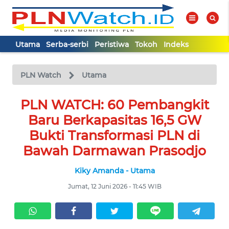
Utama
Serba-serbi
Peristiwa
Tokoh
Indeks
WAHANA
Tutup
TV
PLN Watch
Utama
UTAMA
PLN WATCH: 60 Pembangkit
Baru Berkapasitas 16,5 GW
SERBA-
Bukti Transformasi PLN di
SERBI
Bawah Darmawan Prasodjo
Kiky Amanda - Utama
PERISTIWA
Jumat, 12 Juni 2026 - 11:45 WIB
TOKOH
Informasi