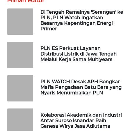
Pilihan Editor
WAHANA
SPORT
Di Tengah Ramainya 'Serangan' ke
PLN, PLN Watch Ingatkan
Besarnya Kepentingan Energi
WAHANA
Primer
UMKM
WAHANA
PLN ES Perkuat Layanan
Distribusi Listrik di Jawa Tengah
SELEB
Melalui Kerja Sama Multiyears
WAHANA
PERSONA
PLN WATCH Desak APH Bongkar
Mafia Pengadaan Batu Bara yang
WAHANA
Nyaris Menumbalkan PLN
OTOMOTIF
WAHANA
Kolaborasi Akademik dan Industri
HEALTH
Antar Suroso Isnandar Raih
Ganesa Wirya Jasa Adiutama