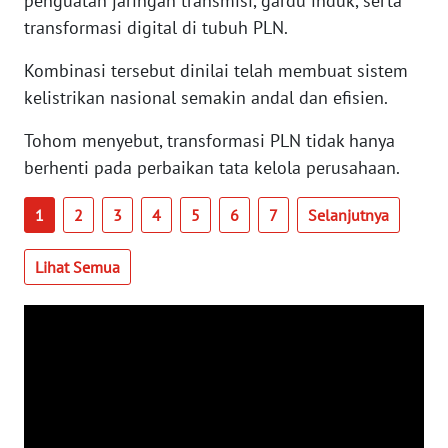
penguatan jaringan transmisi, gardu induk, serta
WN
transformasi digital di tubuh PLN.
SERAMBI
Kombinasi tersebut dinilai telah membuat sistem
kelistrikan nasional semakin andal dan efisien.
WN
JAMBI
Tohom menyebut, transformasi PLN tidak hanya
berhenti pada perbaikan tata kelola perusahaan.
WN
SULTRA
1
2
3
4
5
6
7
Selanjutnya
WN
NTB
Lihat Semua
WN
SULTENG
WN
SULBAR