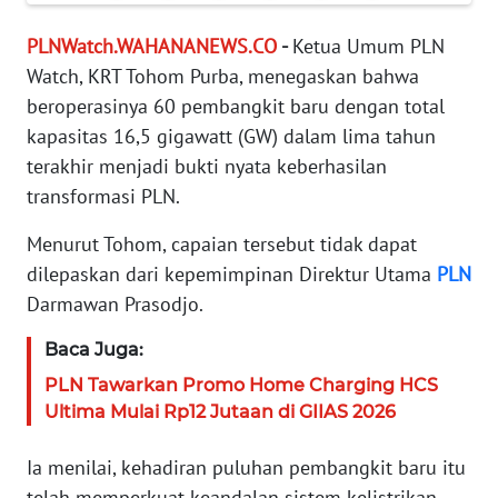
KARIR
PLNWatch.WAHANANEWS.CO
-
Ketua Umum PLN
Watch, KRT Tohom Purba, menegaskan bahwa
DISCLAIMER
beroperasinya 60 pembangkit baru dengan total
kapasitas 16,5 gigawatt (GW) dalam lima tahun
Wahana
terakhir menjadi bukti nyata keberhasilan
News
transformasi PLN.
Regional
Menurut Tohom, capaian tersebut tidak dapat
WN
dilepaskan dari kepemimpinan Direktur Utama
PLN
SUMUT
Darmawan Prasodjo.
WN
Baca Juga:
JAKARTA
PLN Tawarkan Promo Home Charging HCS
Ultima Mulai Rp12 Jutaan di GIIAS 2026
WN
JABAR
Ia menilai, kehadiran puluhan pembangkit baru itu
telah memperkuat keandalan sistem kelistrikan