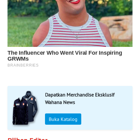
WAHANA
LISTRIK
WAHANA
TRAVEL
WAHANA
TV
WAHANANEWS
ID
Dapatkan Merchandise Eksklusif
WAHANANEWS
Wahana News
CO ID
Buka Katalog
WAHANANEWS
NET