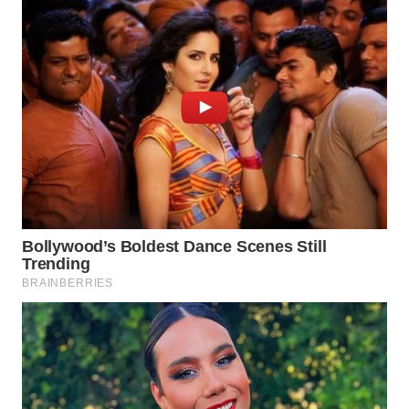
Wahana
Media
Group
WAHANA
NEWS
WAHANA
TANI
WAHANA
ADVOKAT
WAHANA
INFRASTRUKTUR
WAHANA
KONSUMEN