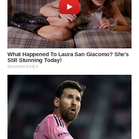
WN
BOGOR
WN
DEPOK
WN
TAPANULI
UTARA
WN
SAMOSIR
WN
PADANG
LAWAS
WN