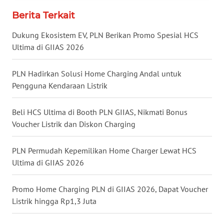
WN
Berita Terkait
NUSANTARA
Dukung Ekosistem EV, PLN Berikan Promo Spesial HCS
WN
Ultima di GIIAS 2026
JOGJA
PLN Hadirkan Solusi Home Charging Andal untuk
WN
Pengguna Kendaraan Listrik
JATIM
Beli HCS Ultima di Booth PLN GIIAS, Nikmati Bonus
WN
Voucher Listrik dan Diskon Charging
BALI
PLN Permudah Kepemilikan Home Charger Lewat HCS
WN
Ultima di GIIAS 2026
KALBAR
Promo Home Charging PLN di GIIAS 2026, Dapat Voucher
WN
Listrik hingga Rp1,3 Juta
KALTENG